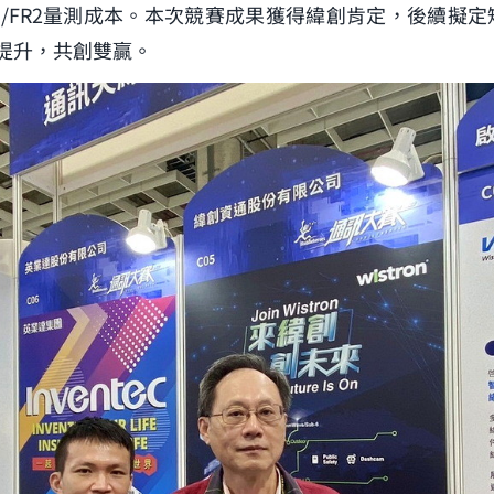
R1/FR2量測成本。本次競賽成果獲得緯創肯定，後續擬
提升，共創雙贏。