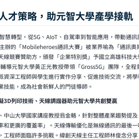
人才策略，助元智大學產學接軌
智慧轉型，從5G、AIoT、自駕車到智能應用，帶動通
辦的「Mobileheroes通訊大賽」被業界喻為「通訊奧
天線競賽贊助方，頒發「企業特別獎」予國立高雄科技大
輔導元智大學黃正光教授帶領「Gross5G」團隊，全
派資深工程師與學生進行實作分享、促進技術交流，將學
業技能，成為社會新鮮人的門徒導師。
擬3D列印技術、天線調諧器助元智大學共創雙贏
、中山大學國家講座教授翁金輅，針對整體產業趨勢提及，
率和更廣的覆蓋率」。天線傳輸優化是無線通訊的最後一
，工程師面臨許多挑戰。緯創天線主任工程師林俊念分享