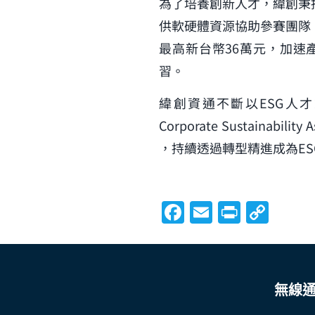
為了培養創新人才，緯創秉
供軟硬體資源協助參賽團隊
最高新台幣36萬元，加速產
習。
緯創資通不斷以ESG人才策
Corporate Sustai
，持續透過轉型精進成為ES
Facebook
Email
Print
Cop
Link
無線