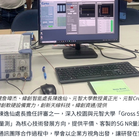
詹暐杰、緯創智能處長陳逸仙、元智大學教授黃正光、元智Cros
創軟硬設備實力，創新天線科技。緯創資通/提供
逸仙處長擔任評審之一，深入校園與元智大學「Gross 
量測」為核心技術發展方向，提供平價、客製的5G NR
通訊團隊合作過程中，學會以企業方視角出發，讓研發在