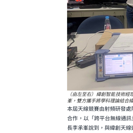
（由左至右）緯創智能技術經理
峯，雙方攜手將學科理論結合緯
本屆天線競賽由射頻研發處陳
合作，以「跨平台無線通訊
長李承峯說到，與緯創天線