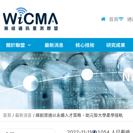
首頁
通
關於聯盟
最新消息
核心技術
研究成果
N
首頁
/
最新消息
/
緯創資通以永續人才策略，助元智大學產學接軌
2022-11-11
1,054 人已看過