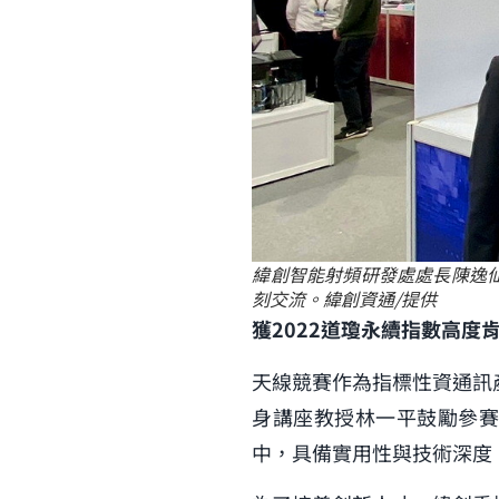
緯創智能射頻研發處處長陳逸
刻交流。緯創資通/提供
獲2022道瓊永續指數高度
天線競賽作為指標性資通訊
身講座教授林一平鼓勵參賽
中，具備實用性與技術深度