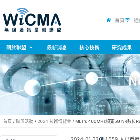
首頁
通
關於聯盟
最新消息
核心技術
研究成果
N
首頁
/
聯盟活動
/
2024 技術博覽會
/
MLT’s 400MHz頻寬5G NR數
2024-01-22
1,559 人已看過